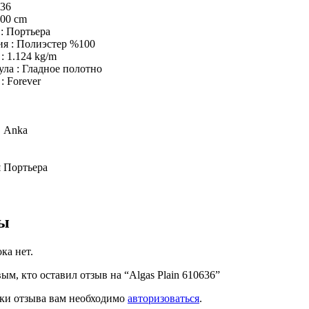
636
00 cm
: Портьера
я : Полиэстер %100
: 1.124 kg/m
ла : Гладное полотно
: Forever
Anka
и
Портьера
ы
ка нет.
ым, кто оставил отзыв на “Algas Plain 610636”
ки отзыва вам необходимо
авторизоваться
.