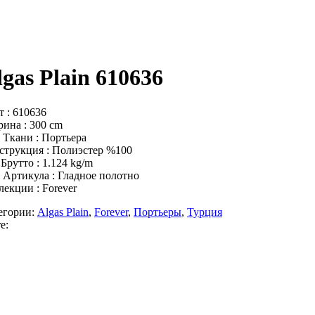
lgas Plain 610636
т : 610636
ина : 300 cm
 Ткани : Портьера
струкция : Полиэстер %100
Брутто : 1.124 kg/m
 Артикула : Гладное полотно
лекции : Forever
егории:
Algas Plain
,
Forever
,
Портьеры
,
Турция
e: