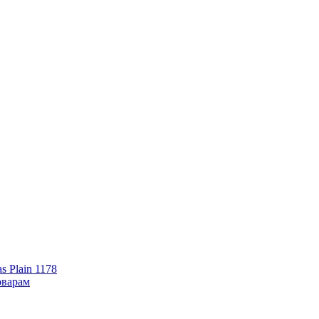
s Plain 1178
оварам