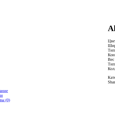
A
Цве
Шир
Тип
Кон
Вес 
Тип
Кол
Кат
Shar
ание
ли
вы (0)