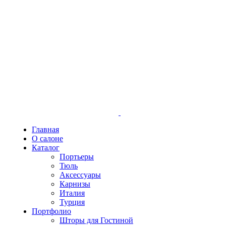
+7963 410 78 58
РД, Махачкала, пр. И. Шамиля 86 а тд "Медина" 2 эта
Главная
О салоне
Каталог
Портьеры
Тюль
Аксессуары
Карнизы
Италия
Турция
Портфолио
Шторы для Гостиной