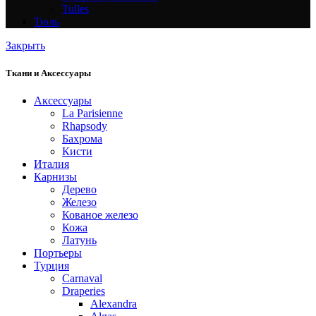
Tulles
Тюль
Закрыть
Ткани и Аксессуары
Аксессуары
La Parisienne
Rhapsody
Бахрома
Кисти
Италия
Карнизы
Дерево
Железо
Кованое железо
Кожа
Латунь
Портьеры
Турция
Carnaval
Draperies
Alexandra