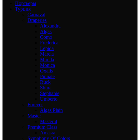
Портьеры
Турция
Carnaval
Draperies
Alexandra
Algas
Como
Frederica
Lepida
Marcia
Mirella
Monica
Oxalis
Pinnate
Ruck
Shura
Stephanie
Umberto
Forever
Algas Plain
Master
Master 4
Premium Class
Amasra
Symphony Of Colors