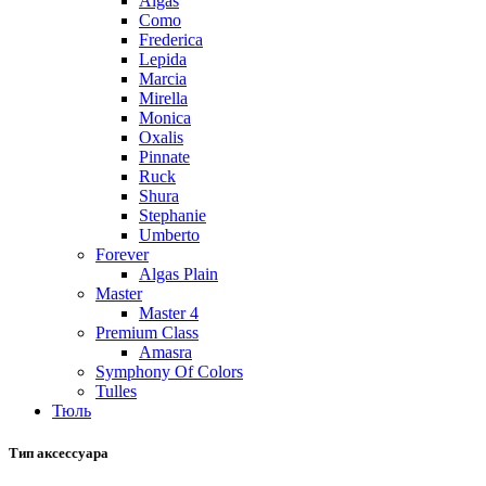
Algas
Como
Frederica
Lepida
Marcia
Mirella
Monica
Oxalis
Pinnate
Ruck
Shura
Stephanie
Umberto
Forever
Algas Plain
Master
Master 4
Premium Class
Amasra
Symphony Of Colors
Tulles
Тюль
Тип аксессуара