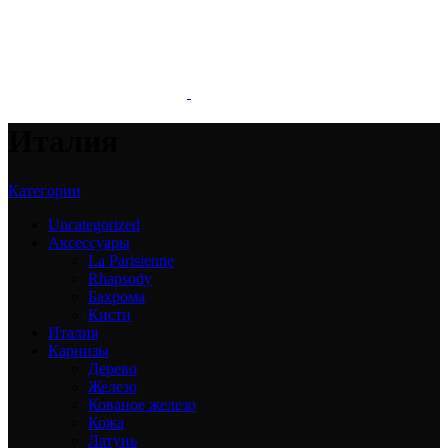
Италия
Категории
Uncategorized
Аксессуары
La Parisienne
Rhapsody
Бахрома
Кисти
Италия
Карнизы
Дерево
Железо
Кованое железо
Кожа
Латунь