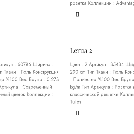
розетка Коллекции : Advanta
Lerua 2
Артикул : 60786 Ширина :
Цвет : 2 Артикул : 35434 Ши
п Ткани : Тюль Конструкция
290 cm Тип Ткани : Тюль Кон
ер %100 Вес Брутто : 0.273
: Полиэстер %100 Вес Брутто
Артикула : Современный
kg/m Тип Артикула : Розетка 
нный цветок Коллекции :
классической решётке Колле
Tulles