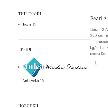
ТИП ТКАНИ
Pearl 2
Тюль
15
Цвет : 2 
290 cm Ти
: Полиэст
kg/m Тип 
БРЕНД
цветы Колл
Anka
Anka
15
НОВИНКИ