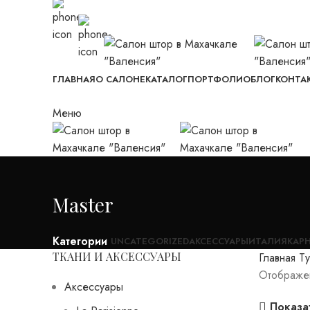
+7963 410 78 58
РД, Махачкала, пр. И. Шамиля 86 а тд
ГЛАВНАЯ
О САЛОНЕ
КАТАЛОГ
ПОРТФОЛИО
БЛОГ
КОНТА
Меню
Master
Категории
UNCATEGORIZED
АКСЕССУАРЫ
ИТАЛИЯ
КАР
ТКАНИ И АКСЕССУАРЫ
Главная
Т
Отображе
Аксессуары
Показа