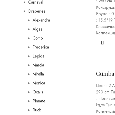
: 280 cm 
Carnaval
Конструкц
Draperies
Брутто : 
Alexandra
: 15.5*19 
Классичес
Algas
Коллекции
Como
Frederica
Lepida
Marcia
Cumba
Mirella
Monica
Цвет : 2 
Oxalis
290 cm Ти
: Полиэст
Pinnate
kg/m Тип 
Ruck
Коллекции