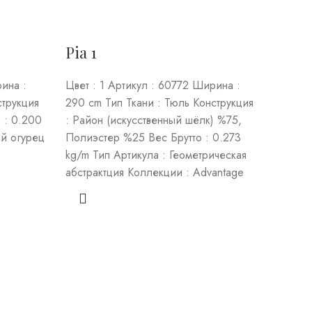
Pia 1
ина :
Цвет : 1 Артикул : 60772 Ширина :
струкция
290 cm Тип Ткани : Тюль Конструкция
 : 0.200
: Район (искусственный шёлк) %75,
ый огурец
Полиэстер %25 Вес Брутто : 0.273
kg/m Тип Артикула : Геометрическая
абстрактция Коллекции : Advantage