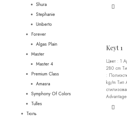
Shura
Stephanie
Umberto
Forever
Algas Plain
Keyt 1
Master
Цвет : 1 
Master 4
280 cm Ти
Premium Class
: Полиэст
kg/m Тип 
Amasra
стилизова
Symphony Of Colors
Advantage
Tulles
Тюль