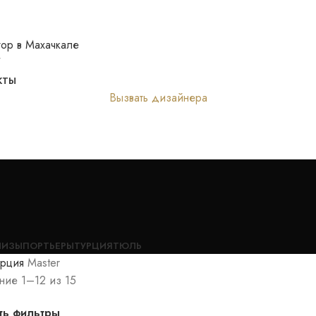
 "Медина" 2 этаж; пр. Гамидова 51. тд «М-Шат» пав. 5-19
КТЫ
Вызвать дизайнера
НИЗЫ
ПОРТЬЕРЫ
ТУРЦИЯ
ТЮЛЬ
урция
Master
ние 1–12 из 15
ть фильтры