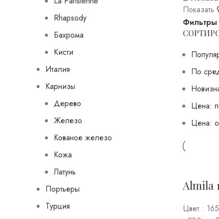
La Parisienne
Показать
Rhapsody
Фильтры
СОРТИР
Бахрома
Кисти
Популя
Италия
По сре
Карнизы
Новизн
Дерево
Цена: п
Железо
Цена: о
Кованое железо
Кожа
Латунь
Almila 
Портьеры
Турция
Цвет : 16