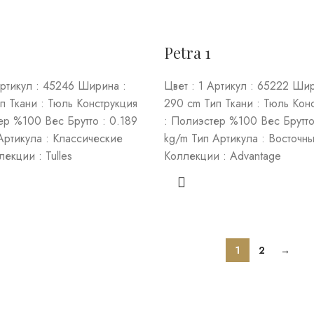
Petra 1
Артикул : 45246 Ширина :
Цвет : 1 Артикул : 65222 Шир
п Ткани : Тюль Конструкция
290 cm Тип Ткани : Тюль Кон
ер %100 Вес Брутто : 0.189
: Полиэстер %100 Вес Брутто
Артикула : Классические
kg/m Тип Артикула : Восточн
екции : Tulles
Коллекции : Advantage
1
2
→