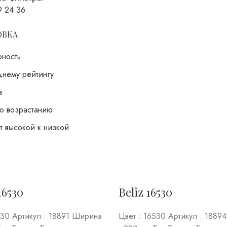
9
24
36
ОВКА
рность
днему рейтингу
а
о возрастанию
т высокой к низкой
16530
Beliz 16530
530 Артикул : 18891 Ширина
Цвет : 16530 Артикул : 1889