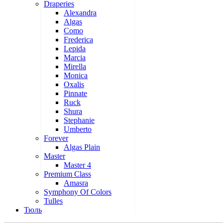
Draperies
Alexandra
Algas
Como
Frederica
Lepida
Marcia
Mirella
Monica
Oxalis
Pinnate
Ruck
Shura
Stephanie
Umberto
Forever
Algas Plain
Master
Master 4
Premium Class
Amasra
Symphony Of Colors
Tulles
Тюль