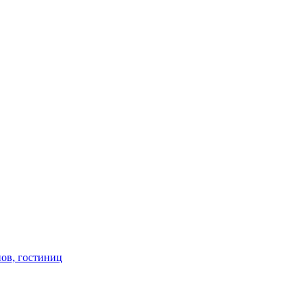
 2 этаж; пр. Гамидова 51. тд «М-Шат» пав. 5-19. пав. 10-9
нов, гостиниц