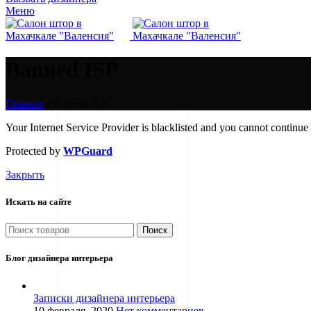
Меню
Banned ISP
Главная
»
Banned ISP
Your Internet Service Provider is blacklisted and you cannot continue 
Protected by
WPGuard
Закрыть
Искать на сайте
Поиск
Блог дизайнера интерьера
Записки дизайнера интерьера
10 февраля, 2020
Нет комментариев