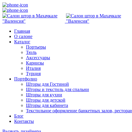
+7963 410 78 58
РД, Махачкала, пр. И. Шамиля 86 а тд "Медина"
Главная
О салоне
Каталог
Портьеры
Тюль
Аксессуары
Карнизы
Италия
Турция
Портфолио
Шторы для Гостиной
Шторы и текстиль для спальни
Шторы для кухни
Шторы для детской
Шторы для кабинета
Текстильное оформление банкетных залов, рестора
Блог
Контакты
Вызвать дизайнера